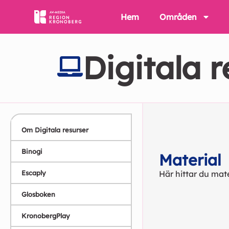
Hem
Områden
Digitala r
Om Digitala resurser
Binogi
Material
Escaply
Här hittar du mat
Glosboken
KronobergPlay