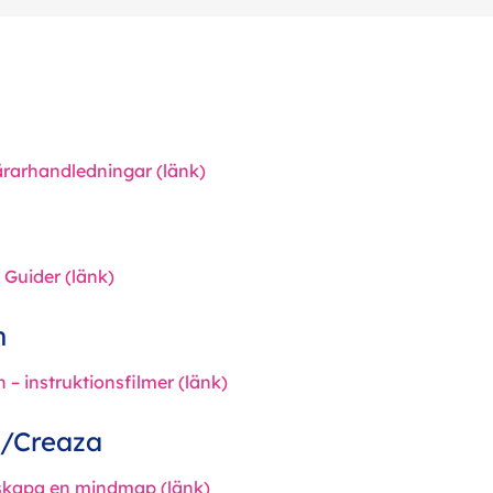
lärarhandledningar (länk)
 Guider (länk)
n
 – instruktionsfilmer (länk)
/Creaza
skapa en mindmap (länk)