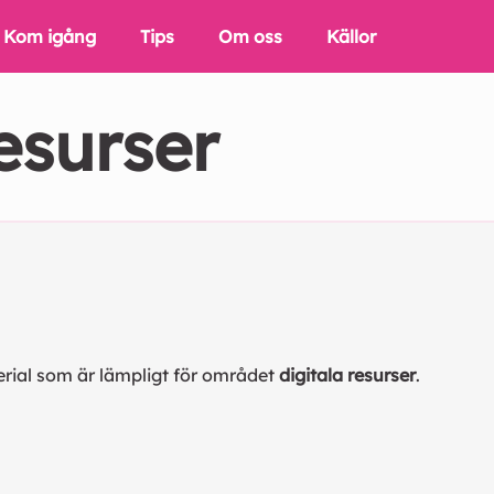
Kom igång
Tips
Om oss
Källor
esurser
erial som är lämpligt för området
digitala resurser
.