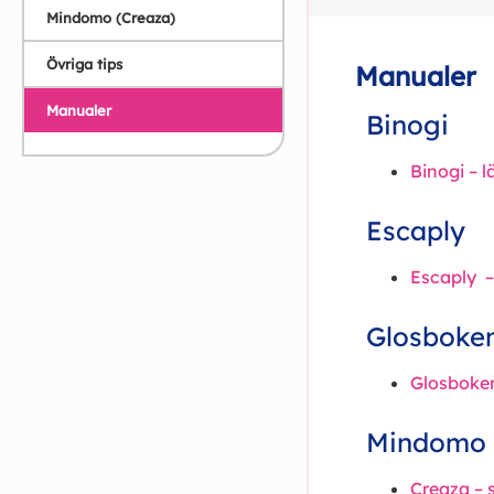
Mindomo (Creaza)
Övriga tips
Manualer
Manualer
Binogi
Binogi – 
Escaply
Escaply –
Glosboke
Glosboken
Mindomo 
Creaza – 